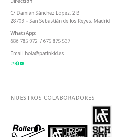
Dirección:
C/ Damián Sánchez López, 2 B
28703 – San Sebastián de los Reyes, Madrid
WhatsApp:
686 785 972
/
675 875 537
Email:
hola@patinkid.es
NUESTROS COLABORADORES