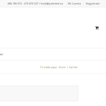
686 785 972 - 675 875 537 / hola@patinkid.es
Mi Cuenta
Regístrate
er
Tú estás aquí:
Inicio
/
Carrito