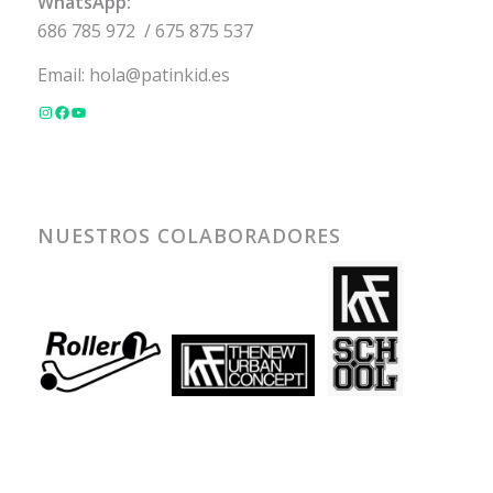
WhatsApp:
686 785 972
/
675 875 537
Email:
hola@patinkid.es
NUESTROS COLABORADORES