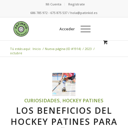
Mi Cuenta
Regístrate
686 785 972 - 675 875 537 / hola@patinkid.es
Acceder
Tú estás aquí:
Inicio
/
Nueva página (ID #1914)
/
2023
/
octubre
CURIOSIDADES
,
HOCKEY PATINES
LOS BENEFICIOS DEL
HOCKEY PATINES PARA