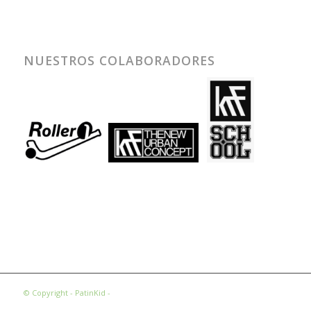
NUESTROS COLABORADORES
© Copyright - PatinKid -
Condiciones Legales