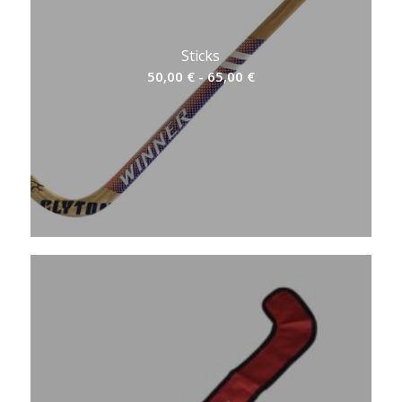
Sticks
Rango
50,00
€
-
65,00
€
de
precios:
desde
50,00 €
hasta
65,00 €