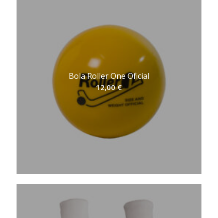
Bola Roller One Oficial
12,00
€