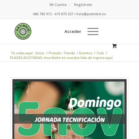
Mi Cuenta
Regístrate
686 785 972 - 675 875 537 / hola@patinkid.es
Acceder
Tú estás aquí:
Inicio
/
Privado: Tienda
/
Eventos
/
Club
/
PLAZAS AGOTADAS. Inscríbete en nuestra lista de espera aquí