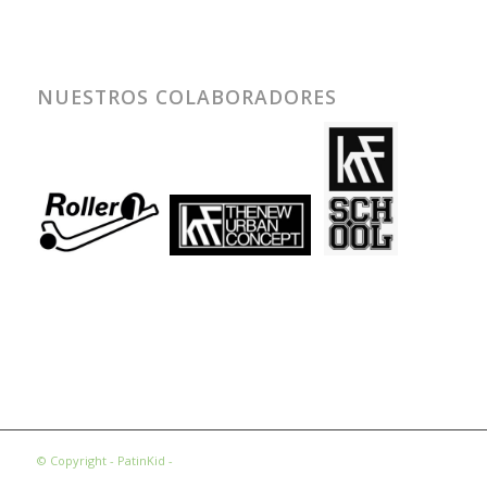
NUESTROS COLABORADORES
© Copyright - PatinKid -
Condiciones Legales