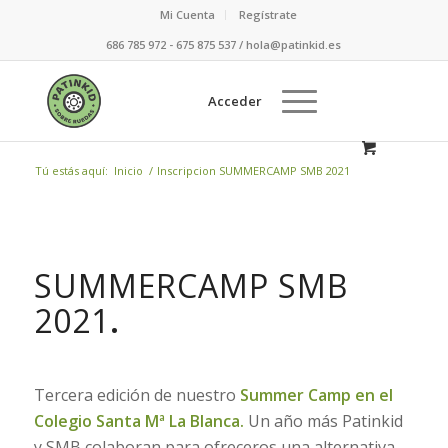
Mi Cuenta
Regístrate
686 785 972 - 675 875 537 / hola@patinkid.es
Acceder
Tú estás aquí:
Inicio
/
Inscripcion SUMMERCAMP SMB 2021
SUMMERCAMP SMB
2021
.
Tercera edición de nuestro
Summer Camp en el
Colegio Santa Mª La Blanca.
Un año más Patinkid
y SMB colaboran para ofreceros una alternativa