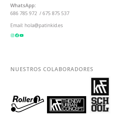
WhatsApp:
686 785 972
/
675 875 537
Email:
hola@patinkid.es
NUESTROS COLABORADORES