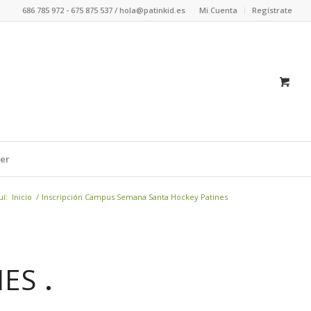
686 785 972 - 675 875 537 / hola@patinkid.es
Mi Cuenta
Regístrate
er
uí:
Inicio
/
Inscripción Campus Semana Santa Hockey Patines
NES
.