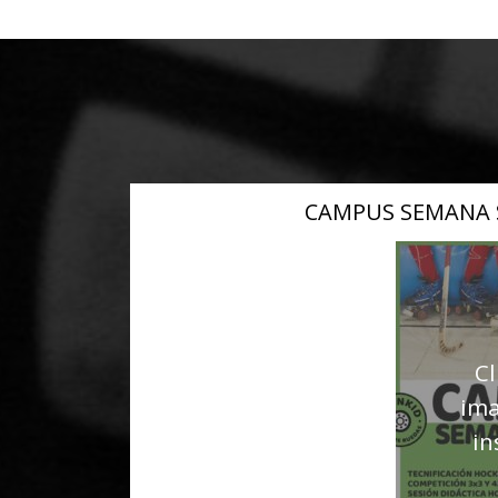
CAMPUS SEMANA 
Cl
ima
in