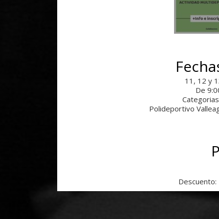
Fechas
11, 12 y 
De 9:0
Categorias
Polideportivo Vallea
P
Descuento: 