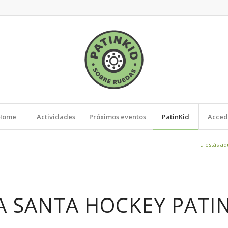
Home
Actividades
Próximos eventos
PatinKid
Acced
Tú estás aq
 SANTA HOCKEY PATI