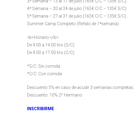
3ª Semana – 13 al 17 de julio (165€ C/C – 135€ S/C).
4ª Semana – 20 al 24 de julio (165€ C/C – 135€ S/C).
5ª Semana – 27 al 31 de julio (165€ C/C – 135€ S/C).
Summer Camp Completo (Refalo de 1ªsemana)
<b>Horario:</b>
De 9.00 a 14.00 hrs (S/C)
De 9.00 a 17.00 hrs (C/C)
*S/C: Sin comida
*C/C: Con comida
Descuento 5% en caso de acudir 3 semanas completas.
Descuento: 10% 2º Hermano
INSCRIBIRME