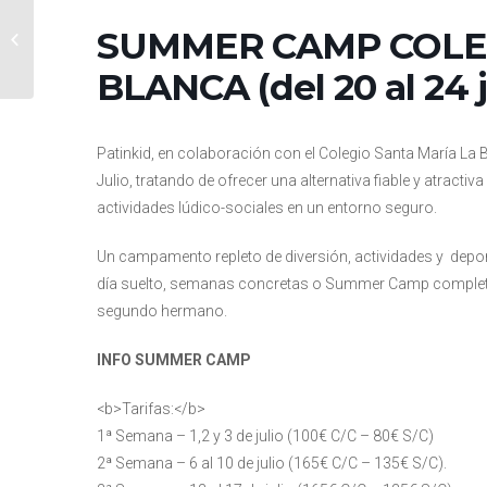
SUMMER CAMP
COLEGIO SANTA MARÍA
SUMMER CAMP COLEG
LA BLANCA (del 13 al 17
julio)
BLANCA (del 20 al 24 j
Patinkid, en colaboración con el Colegio Santa María 
Julio, tratando de ofrecer una alternativa fiable y atracti
actividades lúdico-sociales en un entorno seguro.
Un campamento repleto de diversión, actividades y deport
día suelto, semanas concretas o Summer Camp completo. 
segundo hermano.
INFO SUMMER CAMP
<b>Tarifas:</b>
1ª Semana – 1,2 y 3 de julio (100€ C/C – 80€ S/C)
2ª Semana – 6 al 10 de julio (165€ C/C – 135€ S/C).