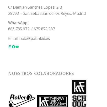
C/ Damián Sánchez López, 2 B
28703 – San Sebastián de los Reyes, Madrid
WhatsApp:
686 785 972
/
675 875 537
Email:
hola@patinkid.es
NUESTROS COLABORADORES