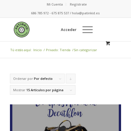
Mi Cuenta
Regístrate
686 785 972 - 675 875 537 / hola@patinkid.es
Acceder
Tú estás aquí:
Inicio
/
Privado: Tienda
/
Sin categorizar
Ordenar por
Por defecto
Pulsa
para
Mostrar
15 Artículos por página
ordenar
de
forma
descendente