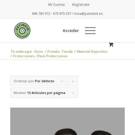
Mi Cuenta
Regístrate
686 785 972 - 675 875 537 / hola@patinkid.es
Acceder
Tú estás aquí:
Inicio
/
Privado: Tienda
/
Material Deportivo
/
Protecciones
/
Pack Protecciones
Ordenar por
Por defecto
Pulsa
para
Mostrar
15 Artículos por página
ordenar
de
forma
descendente