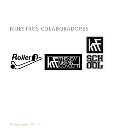
NUESTROS COLABORADORES
© Copyright - PatinKid -
Condiciones Legales