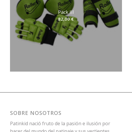
Pack III
82,00
€
SOBRE NOSOTROS
Patinkid nació fruto de la pasión e ilusión por
hacer del mundo del patinaje y sus vertientes