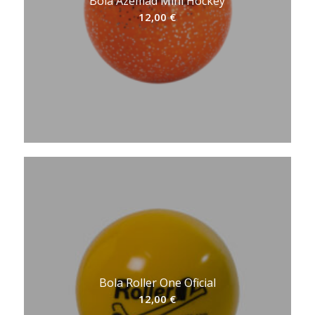
Bola Azemad Mini Hockey
12,00
€
Bola Roller One Oficial
12,00
€