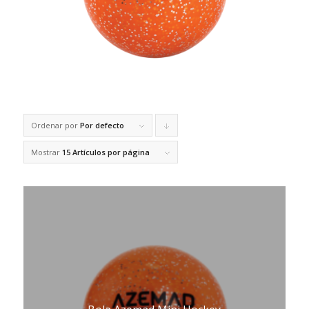
Ordenar por
Por defecto
Pulsa
para
Mostrar
15 Artículos por página
ordenar
de
forma
descendente