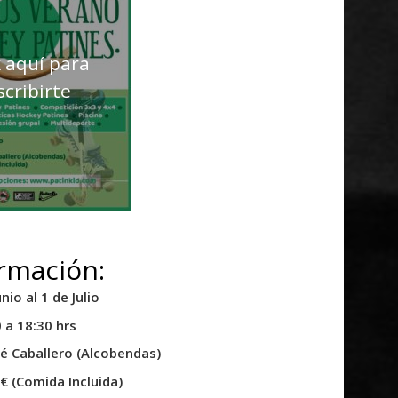
k aquí para
scribirte
rmación:
nio al 1 de Julio
 a 18:30 hrs
sé Caballero (Alcobendas)
€ (Comida Incluida)