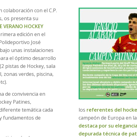
n colaboración con el C.P.
, os presenta su
E VERANO HOCKEY
Primera edición en el
Polideportivo José
 bajo unas instalaciones
para el óptimo desarrollo
(2 pistas de Hockey, sala
, zonas verdes, piscina,
tc).
a de convivencia en
ockey Patines,
 diferente temática cada
los
referentes del hock
s y fundamentos de
campeón de Europa en las
destaca por su elegancia
depurada técnica de pat