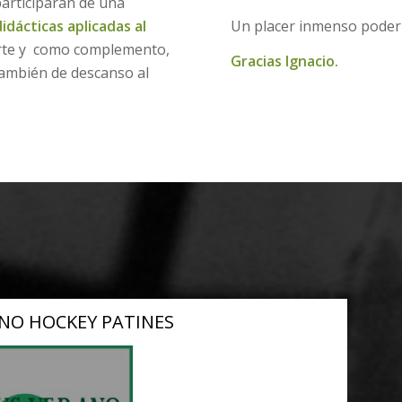
articiparán de una
idácticas aplicadas al
Un placer inmenso poder 
rte y como complemento,
Gracias Ignacio.
también de descanso al
NO HOCKEY PATINES