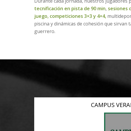
Durante cada jornada, nuestros jugadores p
tecnificación en pista de 90 min
,
sesiones d
juego, competiciones 3×3 y 4×4,
multidepo
piscina y dinámicas de cohesión que sirvan 
guerrero.
CAMPUS VERA