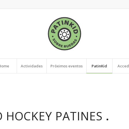
Home
Actividades
Próximos eventos
PatinKid
Acced
 HOCKEY PATINES
.