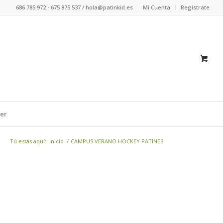
686 785 972 - 675 875 537 / hola@patinkid.es
Mi Cuenta
Regístrate
er
Tú estás aquí:
Inicio
/
CAMPUS VERANO HOCKEY PATINES